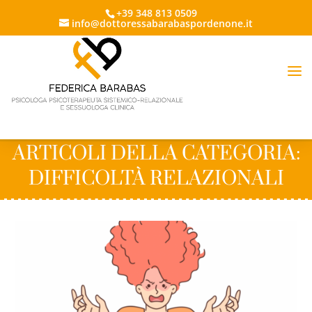
+39 348 813 0509
info@dottoressabarabaspordenone.it
ARTICOLI DELLA CATEGORIA:
DIFFICOLTÀ RELAZIONALI