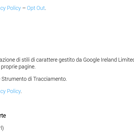
acy Policy
–
Opt Out
.
azione di stili di carattere gestito da Google Ireland Limi
e proprie pagine.
zo e Strumento di Tracciamento.
cy Policy
.
rte
l)