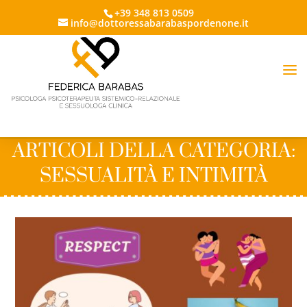
+39 348 813 0509
info@dottoressabarabaspordenone.it
ARTICOLI DELLA CATEGORIA:
SESSUALITÀ E INTIMITÀ