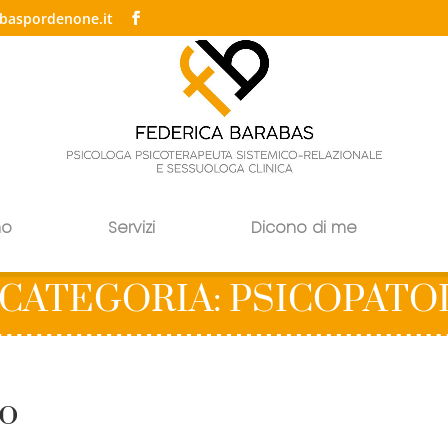
baspordenone.it
no
Servizi
Dicono di me
 CATEGORIA: PSICOPAT
to